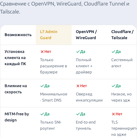
Сравнение с OpenVPN, WireGuard, Cloudflare Tunnel и
Tailscale.
L7 Admin
OpenVPN /
Cloudflare /
Возможность
Guard
WireGuard
Tailscale
Установка
Нет
Да
Да
клиента на
Только
Полный
Системный
каждый ПК
расширение в
клиент +
агент
браузере
драйвер
Влияние на
Да
Нет
Да
скорость
Минимальное
Оверхед
Низкое, но
· Smart DNS
инкапсуляции
через эдж
MITM-free by
Да
Да
Нет
design
Только SNI-
End-to-end
TLS
роутинг
туннель
терминирует
на эдже