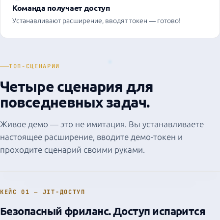
Команда получает доступ
Устанавливают расширение, вводят токен — готово!
ТОП-СЦЕНАРИИ
User 
Четыре сценария для
site.com/adm
повседневных задач.
Freelance access
site.com/adm
Freelance access
site.com
Живое демо — это не имитация. Вы устанавливаете
Migration testing
настоящее расширение, вводите демо-токен и
mon.site.io
Internal tool
проходите сценарий своими руками.
L7 AG Extension
›
R
L7 AG Node (DE)
C
site.com
L7 AG Node (US)
T
Migration testing
DIRECT
КЕЙС 01 — JIT-ДОСТУП
Безопасный фриланс. Доступ испарится
youtube.com