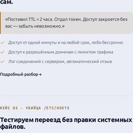
сам.
Direct streaming
WA
L7 Admin G
L7 AG Node
«Поставил TTL = 2 часа. Отдал токен. Доступ закроется без
SNI Pre-auth
вас — забыть невозможно.»
Basic Auth
TTL Valid
Доступ от одной минуты и на любой срок, либо бессрочно
Traffic Limit
Доступ к разрешённым доменам с лимитом трафика
Domain Allowed
Лог соединений с сервером, автоматический отзыв
IP/Port override
Подробный разбор
DNS Resolve
CONNECT
LA
КЕЙС 02 — УБИЙЦА /ETC/HOSTS
Websit
Тестируем переезд без правки системных
site.com
IP via DNS
файлов.