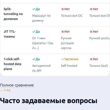
Split-
Да
Нет
Нет
tunneling по
Маршрут по
Только вся ОС
Только вся О
доменам
домену
JIT TTL-
Да
Нет
Нет
токены
От 1 мин
Ручная
Ручной postu
(пресеты: 15м,
ротация
2ч...)
сертов
1-click self-
Да
Частично
Нет
hosted data
Автодеплой
Self-hosted
Только SaaS
plane
по API
Полное сравнение
FAQ
Часто задаваемые вопросы