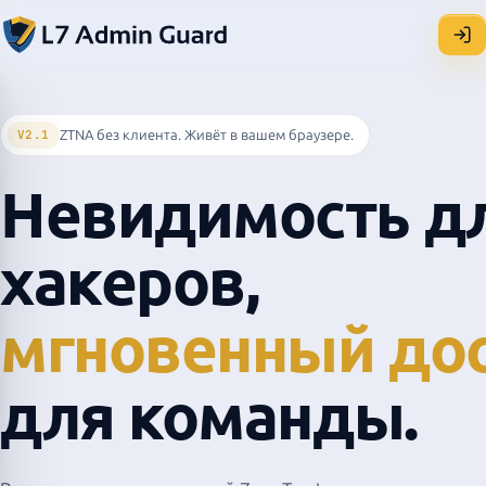
ZTNA без клиента. Живёт в вашем браузере.
V2.1
Невидимость д
хакеров,
мгновенный до
для команды.