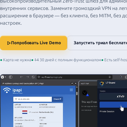
Высокопроизводительный Zero-Trust шлюз для админо
внутренних сервисов. Замените громоздкий VPN на ле
расширение в браузере — без клиента, без MITM, без д
настроек.
Попробовать Live Demo
Запустить триал бесплат
●
Карта не нужна
●
14
30 дней с полным функционалом
●
Есть self-ho